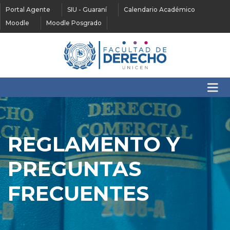
Portal Agente
SIU - Guaraní
Calendario Académico
Moodle
Moodle Posgrado
REGLAMENTO Y
PREGUNTAS
FRECUENTES