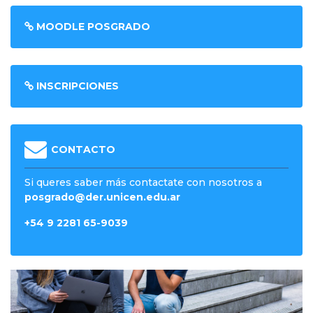
MOODLE POSGRADO
INSCRIPCIONES
CONTACTO
Si queres saber más contactate con nosotros a
posgrado@der.unicen.edu.ar
+54 9 2281 65-9039