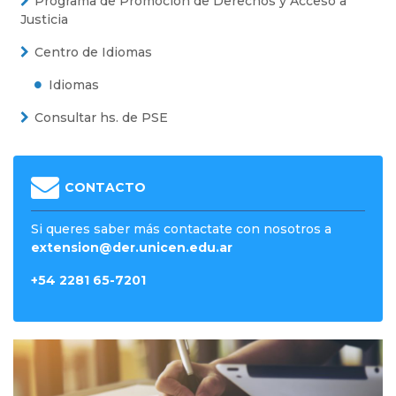
Programa de Promoción de Derechos y Acceso a
Justicia
Centro de Idiomas
Idiomas
Consultar hs. de PSE
CONTACTO
Si queres saber más contactate con nosotros a
extension@der.unicen.edu.ar
+54 2281 65-7201